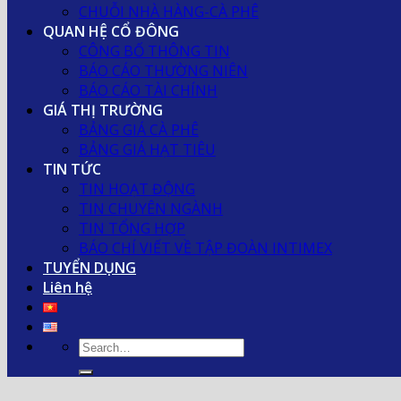
CHUỖI NHÀ HÀNG-CÀ PHÊ
QUAN HỆ CỔ ĐÔNG
CÔNG BỐ THÔNG TIN
BÁO CÁO THƯỜNG NIÊN
BÁO CÁO TÀI CHÍNH
GIÁ THỊ TRƯỜNG
BẢNG GIÁ CÀ PHÊ
BẢNG GIÁ HẠT TIÊU
TIN TỨC
TIN HOẠT ĐỘNG
TIN CHUYÊN NGÀNH
TIN TỔNG HỢP
BÁO CHÍ VIẾT VỀ TẬP ĐOÀN INTIMEX
TUYỂN DỤNG
Liên hệ