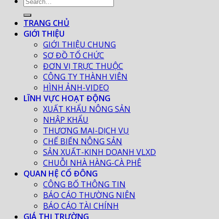
TRANG CHỦ
GIỚI THIỆU
GIỚI THIỆU CHUNG
SƠ ĐỒ TỔ CHỨC
ĐƠN VỊ TRỰC THUỘC
CÔNG TY THÀNH VIÊN
HÌNH ẢNH-VIDEO
LĨNH VỰC HOẠT ĐỘNG
XUẤT KHẨU NÔNG SẢN
NHẬP KHẨU
THƯƠNG MẠI-DỊCH VỤ
CHẾ BIẾN NÔNG SẢN
SẢN XUẤT-KINH DOANH VLXD
CHUỖI NHÀ HÀNG-CÀ PHÊ
QUAN HỆ CỔ ĐÔNG
CÔNG BỐ THÔNG TIN
BÁO CÁO THƯỜNG NIÊN
BÁO CÁO TÀI CHÍNH
GIÁ THỊ TRƯỜNG