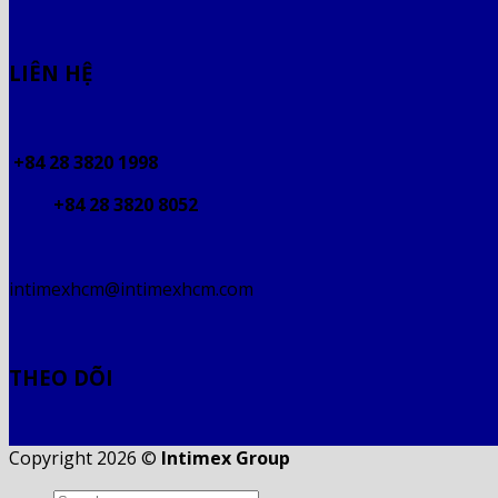
LIÊN HỆ
+84 28 3820 1998
+84 28 3820 8052
intimexhcm@intimexhcm.com
THEO DÕI
Copyright 2026 ©
Intimex Group