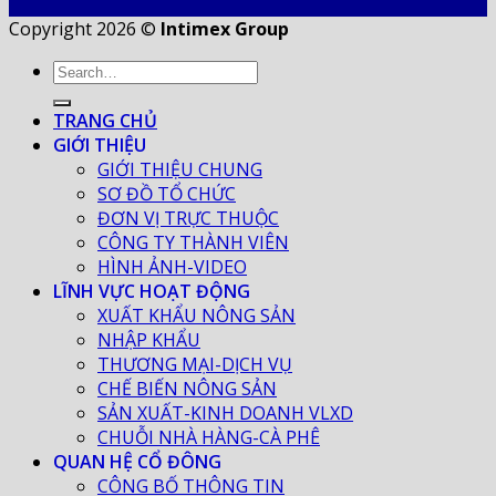
Copyright 2026 ©
Intimex Group
TRANG CHỦ
GIỚI THIỆU
GIỚI THIỆU CHUNG
SƠ ĐỒ TỔ CHỨC
ĐƠN VỊ TRỰC THUỘC
CÔNG TY THÀNH VIÊN
HÌNH ẢNH-VIDEO
LĨNH VỰC HOẠT ĐỘNG
XUẤT KHẨU NÔNG SẢN
NHẬP KHẨU
THƯƠNG MẠI-DỊCH VỤ
CHẾ BIẾN NÔNG SẢN
SẢN XUẤT-KINH DOANH VLXD
CHUỖI NHÀ HÀNG-CÀ PHÊ
QUAN HỆ CỔ ĐÔNG
CÔNG BỐ THÔNG TIN