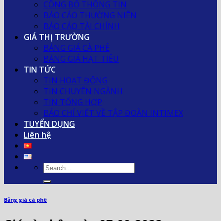
CÔNG BỐ THÔNG TIN
BÁO CÁO THƯỜNG NIÊN
BÁO CÁO TÀI CHÍNH
GIÁ THỊ TRƯỜNG
BẢNG GIÁ CÀ PHÊ
BẢNG GIÁ HẠT TIÊU
TIN TỨC
TIN HOẠT ĐỘNG
TIN CHUYÊN NGÀNH
TIN TỔNG HỢP
BÁO CHÍ VIẾT VỀ TẬP ĐOÀN INTIMEX
TUYỂN DỤNG
Liên hệ
Bảng giá cà phê