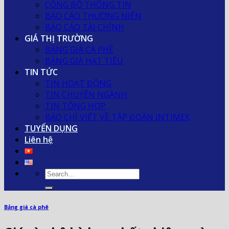
CÔNG BỐ THÔNG TIN
BÁO CÁO THƯỜNG NIÊN
BÁO CÁO TÀI CHÍNH
GIÁ THỊ TRƯỜNG
BẢNG GIÁ CÀ PHÊ
BẢNG GIÁ HẠT TIÊU
TIN TỨC
TIN HOẠT ĐỘNG
TIN CHUYÊN NGÀNH
TIN TỔNG HỢP
BÁO CHÍ VIẾT VỀ TẬP ĐOÀN INTIMEX
TUYỂN DỤNG
Liên hệ
Bảng giá cà phê