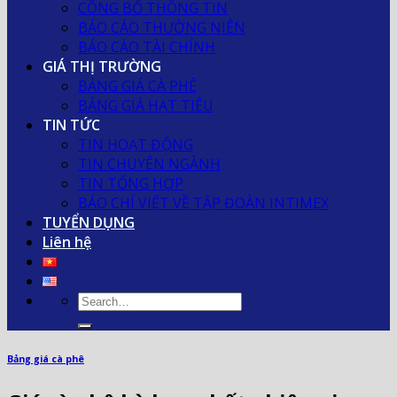
CÔNG BỐ THÔNG TIN
BÁO CÁO THƯỜNG NIÊN
BÁO CÁO TÀI CHÍNH
GIÁ THỊ TRƯỜNG
BẢNG GIÁ CÀ PHÊ
BẢNG GIÁ HẠT TIÊU
TIN TỨC
TIN HOẠT ĐỘNG
TIN CHUYÊN NGÀNH
TIN TỔNG HỢP
BÁO CHÍ VIẾT VỀ TẬP ĐOÀN INTIMEX
TUYỂN DỤNG
Liên hệ
Bảng giá cà phê