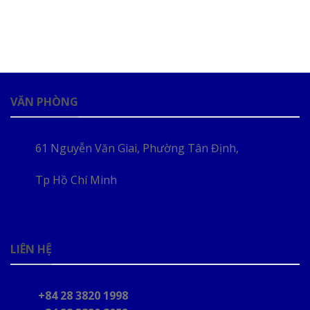
VĂN PHÒNG
61 Nguyễn Văn Giai, Phường Tân Định,
Tp Hồ Chí Minh
LIÊN HỆ
+84 28 3820 1998