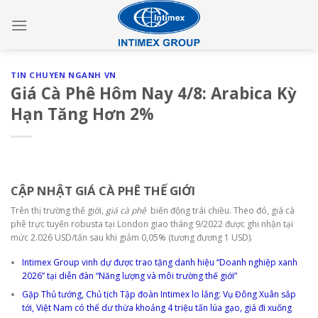
Skip
to
content
TIN CHUYEN NGANH VN
Giá Cà Phê Hôm Nay 4/8: Arabica Kỳ
Hạn Tăng Hơn 2%
CẬP NHẬT GIÁ CÀ PHÊ THẾ GIỚI
Trên thị trường thế giới,
giá cà phê
biến động trái chiều. Theo đó, giá cà
phê trực tuyến
robusta tại London giao tháng 9/2022 được ghi nhận tại
mức 2.026 USD/tấn sau khi giảm 0,05% (tương đương 1 USD).
Intimex Group vinh dự được trao tặng danh hiệu “Doanh nghiệp xanh
2026” tại diễn đàn “Năng lượng và môi trường thế giới”
Gặp Thủ tướng, Chủ tịch Tập đoàn Intimex lo lắng: Vụ Đông Xuân sắp
tới, Việt Nam có thể dư thừa khoảng 4 triệu tấn lúa gạo, giá đi xuống