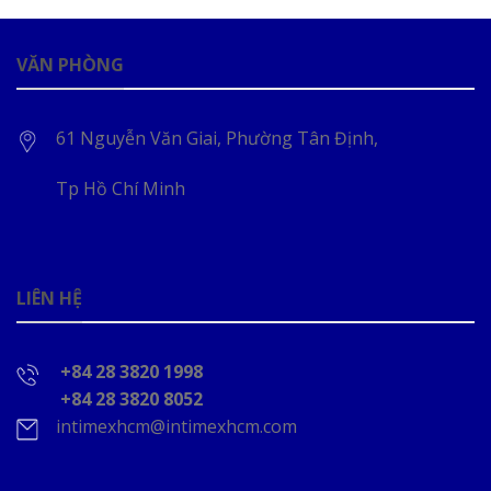
VĂN PHÒNG
61 Nguyễn Văn Giai, Phường Tân Định,
Tp Hồ Chí Minh
LIÊN HỆ
+84 28 3820 1998
+84 28 3820 8052
intimexhcm@intimexhcm.com