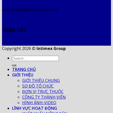
intimexhcm@intimexhcm.com
THEO DÕI
Copyright 2026 ©
Intimex Group
TRANG CHỦ
GIỚI THIỆU
GIỚI THIỆU CHUNG
SƠ ĐỒ TỔ CHỨC
ĐƠN VỊ TRỰC THUỘC
CÔNG TY THÀNH VIÊN
HÌNH ẢNH-VIDEO
LĨNH VỰC HOẠT ĐỘNG