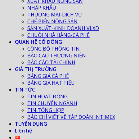
XUẤT KHẨU NÔNG SẢN
NHẬP KHẨU
THƯƠNG MẠI-DỊCH VỤ
CHẾ BIẾN NÔNG SẢN
SẢN XUẤT-KINH DOANH VLXD
CHUỖI NHÀ HÀNG-CÀ PHÊ
QUAN HỆ CỔ ĐÔNG
CÔNG BỐ THÔNG TIN
BÁO CÁO THƯỜNG NIÊN
BÁO CÁO TÀI CHÍNH
GIÁ THỊ TRƯỜNG
BẢNG GIÁ CÀ PHÊ
BẢNG GIÁ HẠT TIÊU
TIN TỨC
TIN HOẠT ĐỘNG
TIN CHUYÊN NGÀNH
TIN TỔNG HỢP
BÁO CHÍ VIẾT VỀ TẬP ĐOÀN INTIMEX
TUYỂN DỤNG
Liên hệ