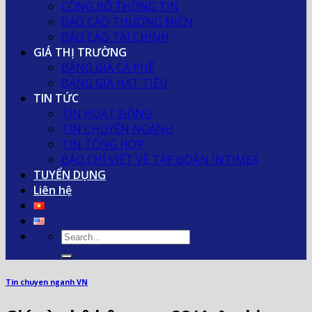
CÔNG BỐ THÔNG TIN
BÁO CÁO THƯỜNG NIÊN
BÁO CÁO TÀI CHÍNH
GIÁ THỊ TRƯỜNG
BẢNG GIÁ CÀ PHÊ
BẢNG GIÁ HẠT TIÊU
TIN TỨC
TIN HOẠT ĐỘNG
TIN CHUYÊN NGÀNH
TIN TỔNG HỢP
BÁO CHÍ VIẾT VỀ TẬP ĐOÀN INTIMEX
TUYỂN DỤNG
Liên hệ
Tin chuyen nganh VN