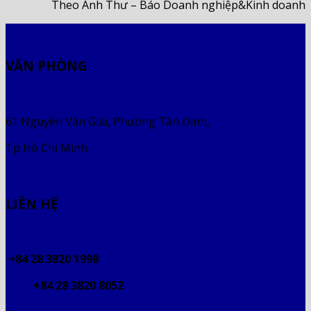
Theo Anh Thư – Báo Doanh nghiệp&Kinh doanh
VĂN PHÒNG
61 Nguyễn Văn Giai, Phường Tân Định,
Tp Hồ Chí Minh
LIÊN HỆ
+84 28 3820 1998
+84 28 3820 8052