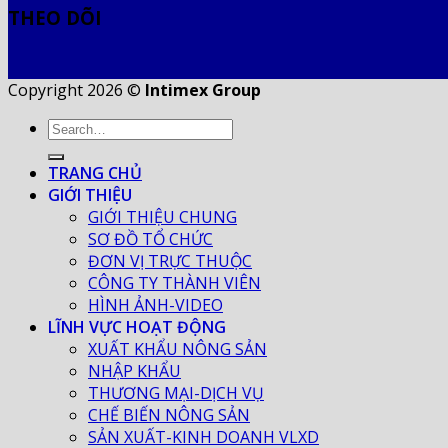
THEO DÕI
Copyright 2026 ©
Intimex Group
TRANG CHỦ
GIỚI THIỆU
GIỚI THIỆU CHUNG
SƠ ĐỒ TỔ CHỨC
ĐƠN VỊ TRỰC THUỘC
CÔNG TY THÀNH VIÊN
HÌNH ẢNH-VIDEO
LĨNH VỰC HOẠT ĐỘNG
XUẤT KHẨU NÔNG SẢN
NHẬP KHẨU
THƯƠNG MẠI-DỊCH VỤ
CHẾ BIẾN NÔNG SẢN
SẢN XUẤT-KINH DOANH VLXD