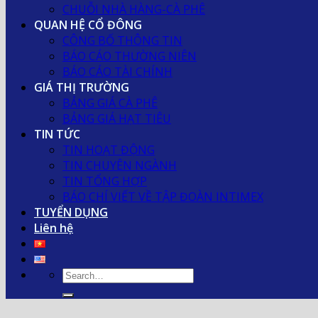
CHUỖI NHÀ HÀNG-CÀ PHÊ
QUAN HỆ CỔ ĐÔNG
CÔNG BỐ THÔNG TIN
BÁO CÁO THƯỜNG NIÊN
BÁO CÁO TÀI CHÍNH
GIÁ THỊ TRƯỜNG
BẢNG GIÁ CÀ PHÊ
BẢNG GIÁ HẠT TIÊU
TIN TỨC
TIN HOẠT ĐỘNG
TIN CHUYÊN NGÀNH
TIN TỔNG HỢP
BÁO CHÍ VIẾT VỀ TẬP ĐOÀN INTIMEX
TUYỂN DỤNG
Liên hệ