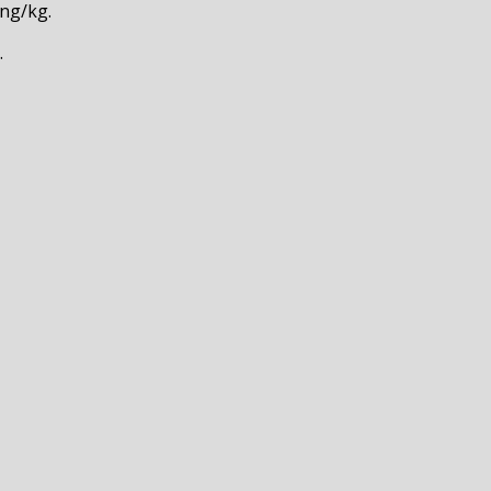
ồng/kg.
.