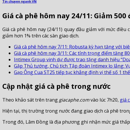
Tin chuyen nganh VN
Giá cà phê hôm nay 24/11: Giảm 500
Giá cà phê hôm nay (24/11) quay đầu giảm với mức điều ch
giảm hơn 1% trên các sàn giao dịch.
Giá cà phê hôm nay 7/11: Robusta kỳ hạn tăng với bi
Giá cà phê hôm nay 3/11: Các tỉnh trọng điểm tăng 8
Intimex Group vinh dự được trao tặng danh hiệu “Doa
Gặp Thủ tướng, Chủ tịch Tập đoàn Intimex lo lắng: Vụ
Gạo Ông Cua ST25 tiếp tục khẳng định vị thế số 1 th
Cập nhật giá cà phê trong nước
Theo khảo sát trên trang
giacaphe.com
vào lúc 7h20,
giá 
Hiện tại, thị trường trong nước đang giao dịch cà phê tro
Trong đó, Lâm Đồng là địa phương ghi nhận mức giá thấp n