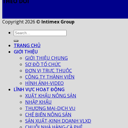
THEO DÕI
Copyright 2026 ©
Intimex Group
TRANG CHỦ
GIỚI THIỆU
GIỚI THIỆU CHUNG
SƠ ĐỒ TỔ CHỨC
ĐƠN VỊ TRỰC THUỘC
CÔNG TY THÀNH VIÊN
HÌNH ẢNH-VIDEO
LĨNH VỰC HOẠT ĐỘNG
XUẤT KHẨU NÔNG SẢN
NHẬP KHẨU
THƯƠNG MẠI-DỊCH VỤ
CHẾ BIẾN NÔNG SẢN
SẢN XUẤT-KINH DOANH VLXD
CHUỖI NHÀ HÀNG-CÀ PHÊ