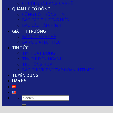
CHUỖI NHÀ HÀNG-CÀ PHÊ
QUAN HỆ CỔ ĐÔNG
CÔNG BỐ THÔNG TIN
BÁO CÁO THƯỜNG NIÊN
BÁO CÁO TÀI CHÍNH
GIÁ THỊ TRƯỜNG
BẢNG GIÁ CÀ PHÊ
BẢNG GIÁ HẠT TIÊU
TIN TỨC
TIN HOẠT ĐỘNG
TIN CHUYÊN NGÀNH
TIN TỔNG HỢP
BÁO CHÍ VIẾT VỀ TẬP ĐOÀN INTIMEX
TUYỂN DỤNG
Liên hệ