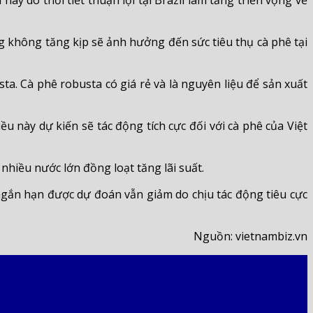
nay do thời tiết thuận lợi tại Brazil làm tăng triển vọng về
g không tăng kịp sẽ ảnh hưởng đến sức tiêu thụ cà phê tại
. Cà phê robusta có giá rẻ và là nguyên liệu để sản xuất
 này dự kiến sẽ tác động tích cực đối với cà phê của Việt
hiều nước lớn đồng loạt tăng lãi suất.
ngắn hạn được dự đoán vẫn giảm do chịu tác động tiêu cực
Nguồn: vietnambiz.vn