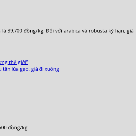
là 39.700 đồng/kg. Đối với arabica và robusta kỳ hạn, giá
ng thế giới”
 tấn lúa gạo, giá đi xuống
.600 đồng/kg.