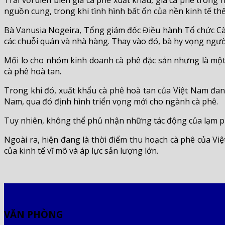
Trái với diễn biến giá cà phê xuất khẩu, giá cà phê trong n
nguồn cung, trong khi tình hình bất ổn của nền kinh tế thế
Bà Vanusia Nogeira, Tổng giám đốc Điều hành Tổ chức Cà p
các chuỗi quán và nhà hàng. Thay vào đó, bà hy vọng ngườ
Mối lo cho nhóm kinh doanh cà phê đặc sản nhưng là một 
cà phê hoà tan.
Trong khi đó, xuất khẩu cà phê hoà tan của Việt Nam đang
Nam, qua đó định hình triển vọng mới cho ngành cà phê.
Tuy nhiên, không thể phủ nhận những tác động của lạm phát
Ngoài ra, hiện đang là thời điểm thu hoạch cà phê của V
của kinh tế vĩ mô và áp lực sản lượng lớn.
VĂN PHÒNG