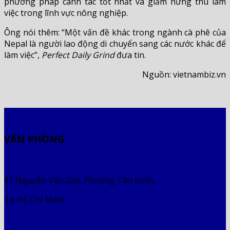
phương pháp canh tác tốt nhất và giảm hứng thú làm
việc trong lĩnh vực nông nghiệp.
Ông nói thêm: “Một vấn đề khác trong ngành cà phê của
Nepal là người lao động di chuyển sang các nước khác để
làm việc”,
Perfect Daily Grind
đưa tin.
Nguồn: vietnambiz.vn
VĂN PHÒNG
61 Nguyễn Văn Giai, Phường Tân Định,
Tp Hồ Chí Minh