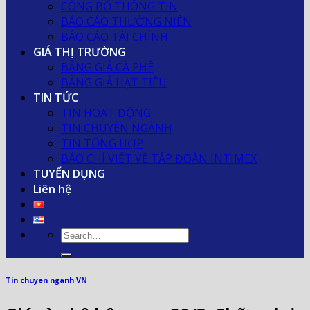
CÔNG BỐ THÔNG TIN
BÁO CÁO THƯỜNG NIÊN
BÁO CÁO TÀI CHÍNH
GIÁ THỊ TRƯỜNG
BẢNG GIÁ CÀ PHÊ
BẢNG GIÁ HẠT TIÊU
TIN TỨC
TIN HOẠT ĐỘNG
TIN CHUYÊN NGÀNH
TIN TỔNG HỢP
BÁO CHÍ VIẾT VỀ TẬP ĐOÀN INTIMEX
TUYỂN DỤNG
Liên hệ
Tin chuyen nganh VN