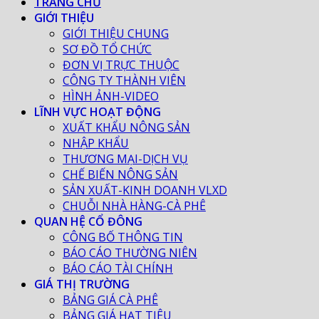
TRANG CHỦ
GIỚI THIỆU
GIỚI THIỆU CHUNG
SƠ ĐỒ TỔ CHỨC
ĐƠN VỊ TRỰC THUỘC
CÔNG TY THÀNH VIÊN
HÌNH ẢNH-VIDEO
LĨNH VỰC HOẠT ĐỘNG
XUẤT KHẨU NÔNG SẢN
NHẬP KHẨU
THƯƠNG MẠI-DỊCH VỤ
CHẾ BIẾN NÔNG SẢN
SẢN XUẤT-KINH DOANH VLXD
CHUỖI NHÀ HÀNG-CÀ PHÊ
QUAN HỆ CỔ ĐÔNG
CÔNG BỐ THÔNG TIN
BÁO CÁO THƯỜNG NIÊN
BÁO CÁO TÀI CHÍNH
GIÁ THỊ TRƯỜNG
BẢNG GIÁ CÀ PHÊ
BẢNG GIÁ HẠT TIÊU