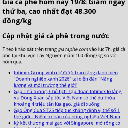
Giá cà phê hôm nay 19/8: Giảm ngày
thứ ba, cao nhất đạt 48.300
đồng/kg
Cập nhật giá cà phê trong nước
Theo khảo sát trên trang
giacaphe.com
vào lúc 7h, giá cà
phê tại khu vực Tây Nguyên giảm 100 đồng/kg so với
hôm qua.
Intimex Group vinh dự được trao tặng danh hiệu
“Doanh nghiệp xanh 2026” tại diễn đàn “Năng
lượng và môi trường thế giới”
Gặp Thủ tướng, Chủ tịch Tập đoàn Intimex lo lắng:
Vụ Đông Xuân sắp tới, Việt Nam có thể dư thừa
khoảng 4 triệu tấn lúa gạo, giá đi xuống
Gạo Ông Cua ST25 tiếp tục khẳng định vị thế số 1
thế giới – Niềm tự hào của nông nghiệp Việt Nam
Ký kết thương mại gạo với Singapore, mở rộng cơ