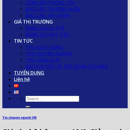
CÔNG BỐ THÔNG TIN
BÁO CÁO THƯỜNG NIÊN
BÁO CÁO TÀI CHÍNH
GIÁ THỊ TRƯỜNG
BẢNG GIÁ CÀ PHÊ
BẢNG GIÁ HẠT TIÊU
TIN TỨC
TIN HOẠT ĐỘNG
TIN CHUYÊN NGÀNH
TIN TỔNG HỢP
BÁO CHÍ VIẾT VỀ TẬP ĐOÀN INTIMEX
TUYỂN DỤNG
Liên hệ
Tin chuyen nganh VN