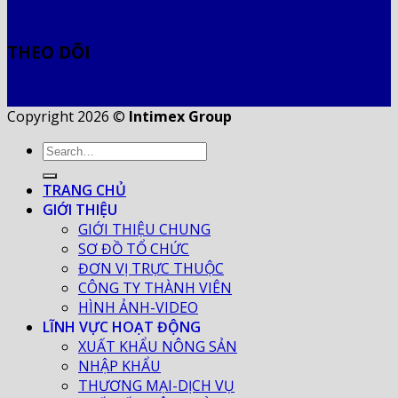
THEO DÕI
Copyright 2026 ©
Intimex Group
TRANG CHỦ
GIỚI THIỆU
GIỚI THIỆU CHUNG
SƠ ĐỒ TỔ CHỨC
ĐƠN VỊ TRỰC THUỘC
CÔNG TY THÀNH VIÊN
HÌNH ẢNH-VIDEO
LĨNH VỰC HOẠT ĐỘNG
XUẤT KHẨU NÔNG SẢN
NHẬP KHẨU
THƯƠNG MẠI-DỊCH VỤ