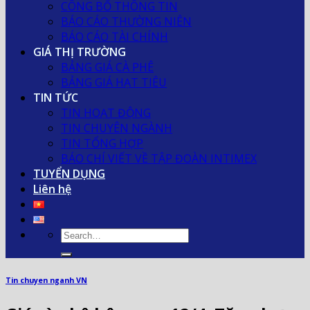
CÔNG BỐ THÔNG TIN
BÁO CÁO THƯỜNG NIÊN
BÁO CÁO TÀI CHÍNH
GIÁ THỊ TRƯỜNG
BẢNG GIÁ CÀ PHÊ
BẢNG GIÁ HẠT TIÊU
TIN TỨC
TIN HOẠT ĐỘNG
TIN CHUYÊN NGÀNH
TIN TỔNG HỢP
BÁO CHÍ VIẾT VỀ TẬP ĐOÀN INTIMEX
TUYỂN DỤNG
Liên hệ
Tin chuyen nganh VN