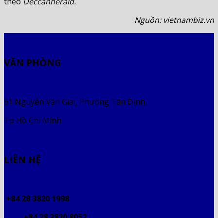
theo
Deccanherald.
Nguồn: vietnambiz.vn
VĂN PHÒNG
61 Nguyễn Văn Giai, Phường Tân Định,
Tp Hồ Chí Minh
LIÊN HỆ
+84 28 3820 1998
+84 28 3820 8052