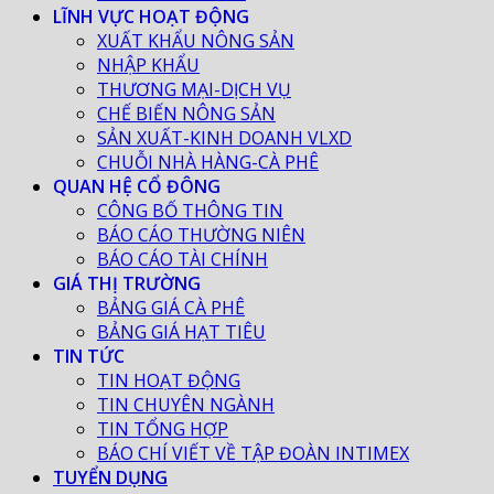
LĨNH VỰC HOẠT ĐỘNG
XUẤT KHẨU NÔNG SẢN
NHẬP KHẨU
THƯƠNG MẠI-DỊCH VỤ
CHẾ BIẾN NÔNG SẢN
SẢN XUẤT-KINH DOANH VLXD
CHUỖI NHÀ HÀNG-CÀ PHÊ
QUAN HỆ CỔ ĐÔNG
CÔNG BỐ THÔNG TIN
BÁO CÁO THƯỜNG NIÊN
BÁO CÁO TÀI CHÍNH
GIÁ THỊ TRƯỜNG
BẢNG GIÁ CÀ PHÊ
BẢNG GIÁ HẠT TIÊU
TIN TỨC
TIN HOẠT ĐỘNG
TIN CHUYÊN NGÀNH
TIN TỔNG HỢP
BÁO CHÍ VIẾT VỀ TẬP ĐOÀN INTIMEX
TUYỂN DỤNG