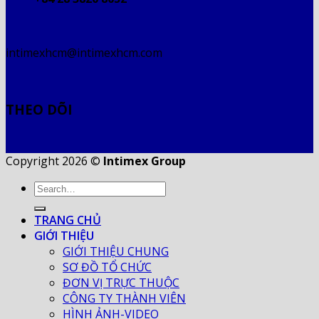
intimexhcm@intimexhcm.com
THEO DÕI
Copyright 2026 ©
Intimex Group
TRANG CHỦ
GIỚI THIỆU
GIỚI THIỆU CHUNG
SƠ ĐỒ TỔ CHỨC
ĐƠN VỊ TRỰC THUỘC
CÔNG TY THÀNH VIÊN
HÌNH ẢNH-VIDEO