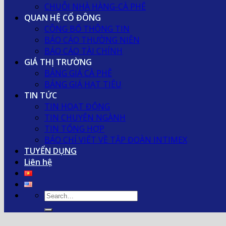
CHUỖI NHÀ HÀNG-CÀ PHÊ
QUAN HỆ CỔ ĐÔNG
CÔNG BỐ THÔNG TIN
BÁO CÁO THƯỜNG NIÊN
BÁO CÁO TÀI CHÍNH
GIÁ THỊ TRƯỜNG
BẢNG GIÁ CÀ PHÊ
BẢNG GIÁ HẠT TIÊU
TIN TỨC
TIN HOẠT ĐỘNG
TIN CHUYÊN NGÀNH
TIN TỔNG HỢP
BÁO CHÍ VIẾT VỀ TẬP ĐOÀN INTIMEX
TUYỂN DỤNG
Liên hệ