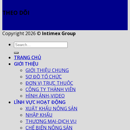
THEO DÕI
Copyright 2026 ©
Intimex Group
TRANG CHỦ
GIỚI THIỆU
GIỚI THIỆU CHUNG
SƠ ĐỒ TỔ CHỨC
ĐƠN VỊ TRỰC THUỘC
CÔNG TY THÀNH VIÊN
HÌNH ẢNH-VIDEO
LĨNH VỰC HOẠT ĐỘNG
XUẤT KHẨU NÔNG SẢN
NHẬP KHẨU
THƯƠNG MẠI-DỊCH VỤ
CHẾ BIẾN NÔNG SẢN