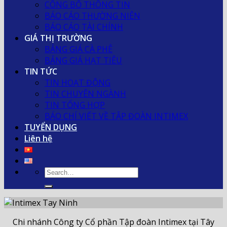
CÔNG BỐ THÔNG TIN
BÁO CÁO THƯỜNG NIÊN
BÁO CÁO TÀI CHÍNH
GIÁ THỊ TRƯỜNG
BẢNG GIÁ CÀ PHÊ
BẢNG GIÁ HẠT TIÊU
TIN TỨC
TIN HOẠT ĐỘNG
TIN CHUYÊN NGÀNH
TIN TỔNG HỢP
BÁO CHÍ VIẾT VỀ TẬP ĐOÀN INTIMEX
TUYỂN DỤNG
Liên hệ
Chi nhánh Công ty Cổ phần Tập đoàn Intimex tại Tây