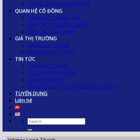
CHUỖI NHÀ HÀNG-CÀ PHÊ
QUAN HỆ CỔ ĐÔNG
CÔNG BỐ THÔNG TIN
BÁO CÁO THƯỜNG NIÊN
BÁO CÁO TÀI CHÍNH
GIÁ THỊ TRƯỜNG
BẢNG GIÁ CÀ PHÊ
BẢNG GIÁ HẠT TIÊU
TIN TỨC
TIN HOẠT ĐỘNG
TIN CHUYÊN NGÀNH
TIN TỔNG HỢP
BÁO CHÍ VIẾT VỀ TẬP ĐOÀN INTIMEX
TUYỂN DỤNG
Liên hệ