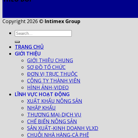
Copyright 2026 ©
Intimex Group
TRANG CHỦ
GIỚI THIỆU
GIỚI THIỆU CHUNG
SƠ ĐỒ TỔ CHỨC
ĐƠN VỊ TRỰC THUỘC
CÔNG TY THÀNH VIÊN
HÌNH ẢNH-VIDEO
LĨNH VỰC HOẠT ĐỘNG
XUẤT KHẨU NÔNG SẢN
NHẬP KHẨU
THƯƠNG MẠI-DỊCH VỤ
CHẾ BIẾN NÔNG SẢN
SẢN XUẤT-KINH DOANH VLXD
CHUỖI NHÀ HÀNG-CÀ PHÊ