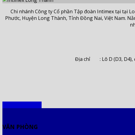
Chi nhánh Công ty Cổ phần Tập đoàn Intimex tại tại Lo
Phước, Huyện Long Thành, Tỉnh Đồng Nai, Việt Nam. Nằm 
nh
Địa chỉ : Lô D (D3, D4),
Đơn vị trực thuộc
VĂN PHÒNG