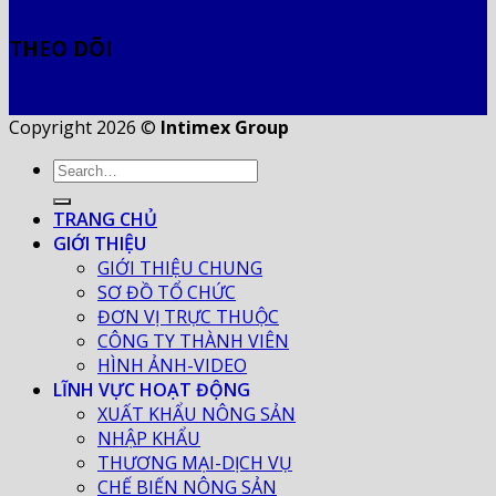
THEO DÕI
Copyright 2026 ©
Intimex Group
TRANG CHỦ
GIỚI THIỆU
GIỚI THIỆU CHUNG
SƠ ĐỒ TỔ CHỨC
ĐƠN VỊ TRỰC THUỘC
CÔNG TY THÀNH VIÊN
HÌNH ẢNH-VIDEO
LĨNH VỰC HOẠT ĐỘNG
XUẤT KHẨU NÔNG SẢN
NHẬP KHẨU
THƯƠNG MẠI-DỊCH VỤ
CHẾ BIẾN NÔNG SẢN