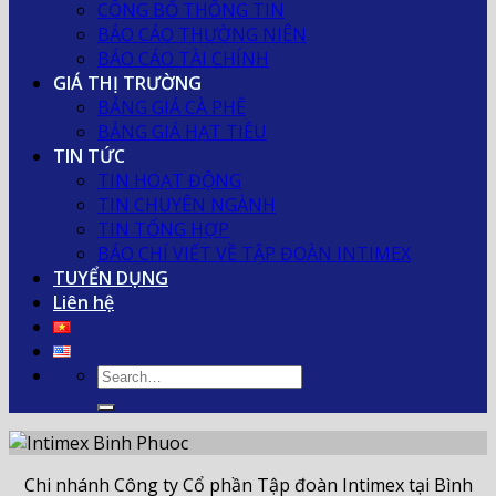
CÔNG BỐ THÔNG TIN
BÁO CÁO THƯỜNG NIÊN
BÁO CÁO TÀI CHÍNH
GIÁ THỊ TRƯỜNG
BẢNG GIÁ CÀ PHÊ
BẢNG GIÁ HẠT TIÊU
TIN TỨC
TIN HOẠT ĐỘNG
TIN CHUYÊN NGÀNH
TIN TỔNG HỢP
BÁO CHÍ VIẾT VỀ TẬP ĐOÀN INTIMEX
TUYỂN DỤNG
Liên hệ
Chi nhánh Công ty Cổ phần Tập đoàn Intimex tại Bình