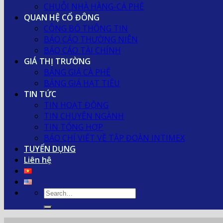
CHUỖI NHÀ HÀNG-CÀ PHÊ
QUAN HỆ CỔ ĐÔNG
CÔNG BỐ THÔNG TIN
BÁO CÁO THƯỜNG NIÊN
BÁO CÁO TÀI CHÍNH
GIÁ THỊ TRƯỜNG
BẢNG GIÁ CÀ PHÊ
BẢNG GIÁ HẠT TIÊU
TIN TỨC
TIN HOẠT ĐỘNG
TIN CHUYÊN NGÀNH
TIN TỔNG HỢP
BÁO CHÍ VIẾT VỀ TẬP ĐOÀN INTIMEX
TUYỂN DỤNG
Liên hệ