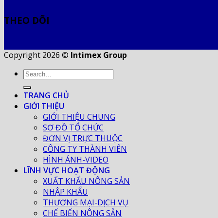
THEO DÕI
Copyright 2026 ©
Intimex Group
TRANG CHỦ
GIỚI THIỆU
GIỚI THIỆU CHUNG
SƠ ĐỒ TỔ CHỨC
ĐƠN VỊ TRỰC THUỘC
CÔNG TY THÀNH VIÊN
HÌNH ẢNH-VIDEO
LĨNH VỰC HOẠT ĐỘNG
XUẤT KHẨU NÔNG SẢN
NHẬP KHẨU
THƯƠNG MẠI-DỊCH VỤ
CHẾ BIẾN NÔNG SẢN