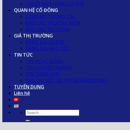
CHUỖI NHÀ HÀNG-CÀ PHÊ
QUAN HỆ CỔ ĐÔNG
CÔNG BỐ THÔNG TIN
BÁO CÁO THƯỜNG NIÊN
BÁO CÁO TÀI CHÍNH
GIÁ THỊ TRƯỜNG
BẢNG GIÁ CÀ PHÊ
BẢNG GIÁ HẠT TIÊU
TIN TỨC
TIN HOẠT ĐỘNG
TIN CHUYÊN NGÀNH
TIN TỔNG HỢP
BÁO CHÍ VIẾT VỀ TẬP ĐOÀN INTIMEX
TUYỂN DỤNG
Liên hệ