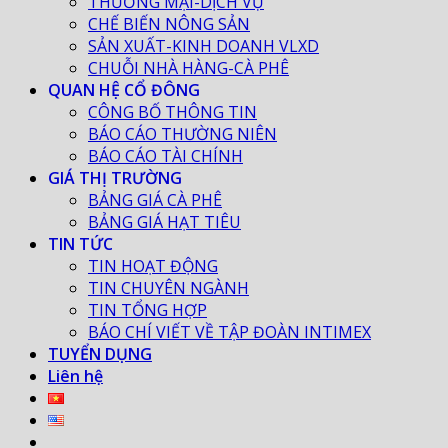
THƯƠNG MẠI-DỊCH VỤ
CHẾ BIẾN NÔNG SẢN
SẢN XUẤT-KINH DOANH VLXD
CHUỖI NHÀ HÀNG-CÀ PHÊ
QUAN HỆ CỔ ĐÔNG
CÔNG BỐ THÔNG TIN
BÁO CÁO THƯỜNG NIÊN
BÁO CÁO TÀI CHÍNH
GIÁ THỊ TRƯỜNG
BẢNG GIÁ CÀ PHÊ
BẢNG GIÁ HẠT TIÊU
TIN TỨC
TIN HOẠT ĐỘNG
TIN CHUYÊN NGÀNH
TIN TỔNG HỢP
BÁO CHÍ VIẾT VỀ TẬP ĐOÀN INTIMEX
TUYỂN DỤNG
Liên hệ