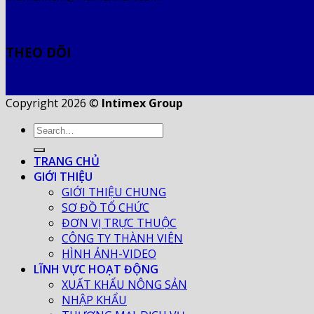
THEO DÕI
Copyright 2026 ©
Intimex Group
TRANG CHỦ
GIỚI THIỆU
GIỚI THIỆU CHUNG
SƠ ĐỒ TỔ CHỨC
ĐƠN VỊ TRỰC THUỘC
CÔNG TY THÀNH VIÊN
HÌNH ẢNH-VIDEO
LĨNH VỰC HOẠT ĐỘNG
XUẤT KHẨU NÔNG SẢN
NHẬP KHẨU