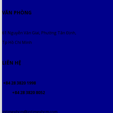
VĂN PHÒNG
61 Nguyễn Văn Giai, Phường Tân Định,
Tp Hồ Chí Minh
LIÊN HỆ
+84 28 3820 1998
+84 28 3820 8052
intimexhcm@intimexhcm.com