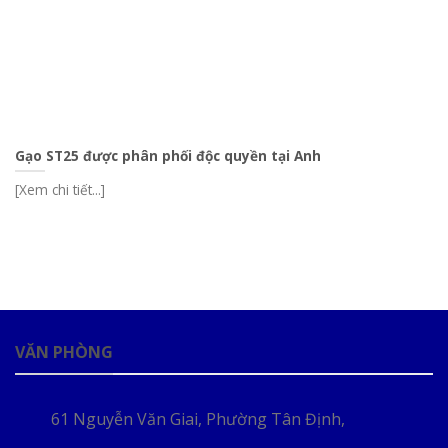
Gạo ST25 được phân phối độc quyền tại Anh
[Xem chi tiết...]
VĂN PHÒNG
61 Nguyễn Văn Giai, Phường Tân Định,