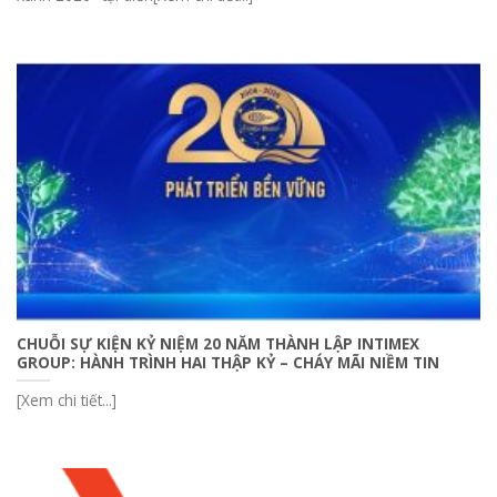
CHUỖI SỰ KIỆN KỶ NIỆM 20 NĂM THÀNH LẬP INTIMEX
GROUP: HÀNH TRÌNH HAI THẬP KỶ – CHÁY MÃI NIỀM TIN
[Xem chi tiết...]