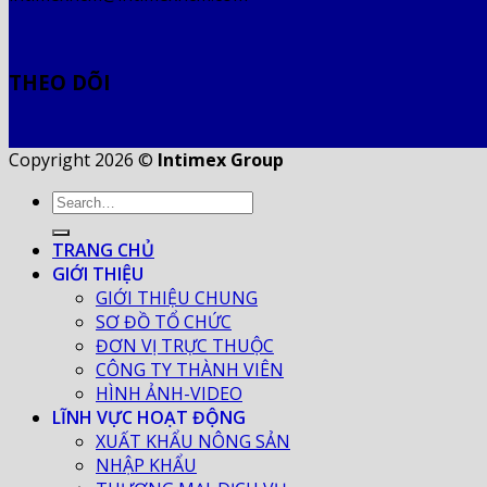
THEO DÕI
Copyright 2026 ©
Intimex Group
TRANG CHỦ
GIỚI THIỆU
GIỚI THIỆU CHUNG
SƠ ĐỒ TỔ CHỨC
ĐƠN VỊ TRỰC THUỘC
CÔNG TY THÀNH VIÊN
HÌNH ẢNH-VIDEO
LĨNH VỰC HOẠT ĐỘNG
XUẤT KHẨU NÔNG SẢN
NHẬP KHẨU