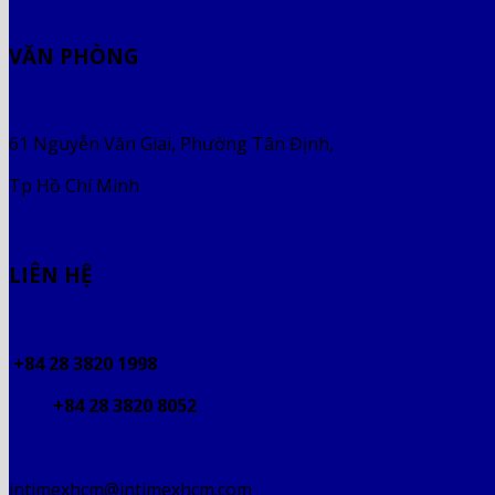
VĂN PHÒNG
61 Nguyễn Văn Giai, Phường Tân Định,
Tp Hồ Chí Minh
LIÊN HỆ
+84 28 3820 1998
+84 28 3820 8052
intimexhcm@intimexhcm.com