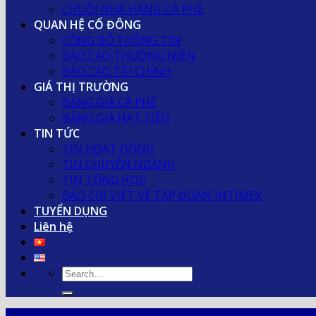
CHUỖI NHÀ HÀNG-CÀ PHÊ
QUAN HỆ CỔ ĐÔNG
CÔNG BỐ THÔNG TIN
BÁO CÁO THƯỜNG NIÊN
BÁO CÁO TÀI CHÍNH
GIÁ THỊ TRƯỜNG
BẢNG GIÁ CÀ PHÊ
BẢNG GIÁ HẠT TIÊU
TIN TỨC
TIN HOẠT ĐỘNG
TIN CHUYÊN NGÀNH
TIN TỔNG HỢP
BÁO CHÍ VIẾT VỀ TẬP ĐOÀN INTIMEX
TUYỂN DỤNG
Liên hệ