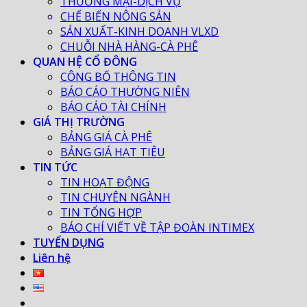
THƯƠNG MẠI-DỊCH VỤ
CHẾ BIẾN NÔNG SẢN
SẢN XUẤT-KINH DOANH VLXD
CHUỖI NHÀ HÀNG-CÀ PHÊ
QUAN HỆ CỔ ĐÔNG
CÔNG BỐ THÔNG TIN
BÁO CÁO THƯỜNG NIÊN
BÁO CÁO TÀI CHÍNH
GIÁ THỊ TRƯỜNG
BẢNG GIÁ CÀ PHÊ
BẢNG GIÁ HẠT TIÊU
TIN TỨC
TIN HOẠT ĐỘNG
TIN CHUYÊN NGÀNH
TIN TỔNG HỢP
BÁO CHÍ VIẾT VỀ TẬP ĐOÀN INTIMEX
TUYỂN DỤNG
Liên hệ