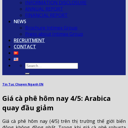
INFORMATION DISCLOSURE
ANNUAL REPORT
FINANCIAL REPORT
NEWS
Brochure Intimex Group
Press about Intimex Group
RECRUITMENT
CONTACT
Tin Tuc Chuyen Nganh EN
Giá cà phê hôm nay 4/5: Arabica
quay đầu giảm
Giá cà phê hôm nay (4/5) trên thị trường thế giới biến
động không đồng nhất. Trong khi giá cà phê robusta