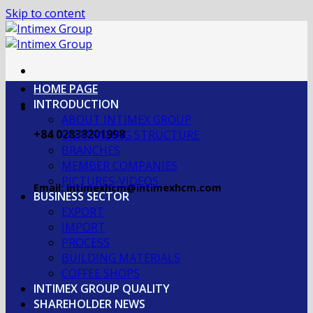
Skip to content
HOME PAGE
INTRODUCTION
ABOUT INTIMEX GROUP
+84 02838201998
OGRANIZING STRUCTURE
BRANCHES
MEMBER COMPANIES
PICTURES-VIDEOS
Email: intimexhcm@intimexhcm.com
BUSINESS SECTOR
EXPORT
IMPORT
PROCESS
BUILDING MATERIALS
COFFEE SHOPS
INTIMEX GROUP QUALITY
SHAREHOLDER NEWS