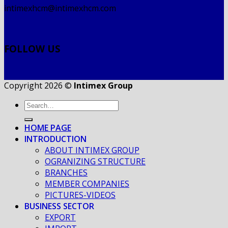
intimexhcm@intimexhcm.com
FOLLOW US
Copyright 2026 ©
Intimex Group
HOME PAGE
INTRODUCTION
ABOUT INTIMEX GROUP
OGRANIZING STRUCTURE
BRANCHES
MEMBER COMPANIES
PICTURES-VIDEOS
BUSINESS SECTOR
EXPORT