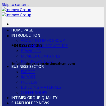
Skip to content
HOME PAGE
INTRODUCTION
ABOUT INTIMEX GROUP
+84 02838201998
OGRANIZING STRUCTURE
BRANCHES
MEMBER COMPANIES
PICTURES-VIDEOS
Email: intimexhcm@intimexhcm.com
BUSINESS SECTOR
EXPORT
IMPORT
PROCESS
BUILDING MATERIALS
COFFEE SHOPS
INTIMEX GROUP QUALITY
SHAREHOLDER NEWS