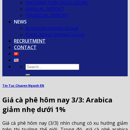
INFORMATION DISCLOSURE
ANNUAL REPORT
FINANCIAL REPORT
NEWS
Brochure Intimex Group
Press about Intimex Group
RECRUITMENT
CONTACT
Tin Tuc Chuyen Nganh EN
Giá cà phê hôm nay 3/3: Arabica
giảm nhẹ dưới 1%
Giá cà phê hôm nay (3/3) nhìn chung có xu hướng giảm
trên thị trường thế giới. Trong đó, giá cà phê arabica