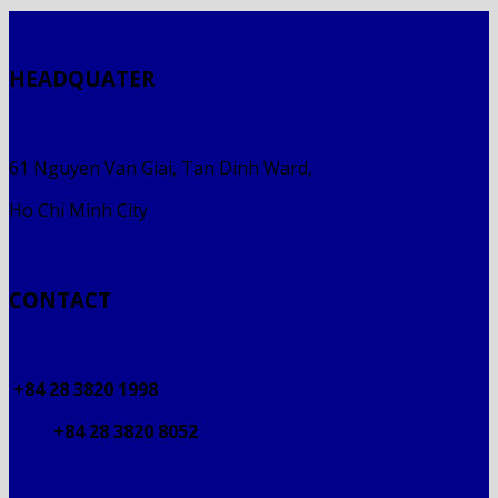
HEADQUATER
61 Nguyen Van Giai, Tan Dinh Ward,
Ho Chi Minh City
CONTACT
+84 28 3820 1998
+84 28 3820 8052