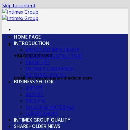
Skip to content
HOME PAGE
INTRODUCTION
ABOUT INTIMEX GROUP
+84 02838201998
OGRANIZING STRUCTURE
BRANCHES
MEMBER COMPANIES
PICTURES-VIDEOS
Email: intimexhcm@intimexhcm.com
BUSINESS SECTOR
EXPORT
IMPORT
PROCESS
BUILDING MATERIALS
COFFEE SHOPS
INTIMEX GROUP QUALITY
SHAREHOLDER NEWS