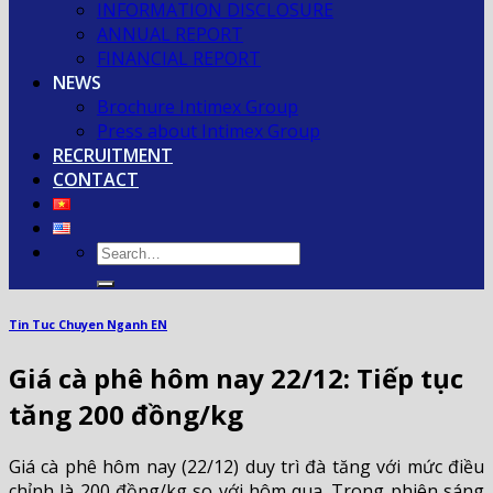
INFORMATION DISCLOSURE
ANNUAL REPORT
FINANCIAL REPORT
NEWS
Brochure Intimex Group
Press about Intimex Group
RECRUITMENT
CONTACT
Tin Tuc Chuyen Nganh EN
Giá cà phê hôm nay 22/12: Tiếp tục
tăng 200 đồng/kg
Giá cà phê hôm nay (22/12) duy trì đà tăng với mức điều
chỉnh là 200 đồng/kg so với hôm qua. Trong phiên sáng