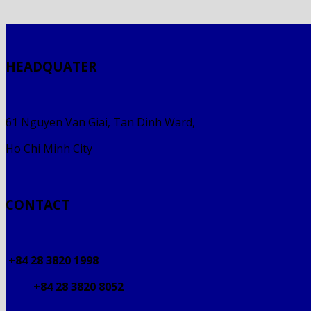
HEADQUATER
61 Nguyen Van Giai, Tan Dinh Ward,
Ho Chi Minh City
CONTACT
+84 28 3820 1998
+84 28 3820 8052