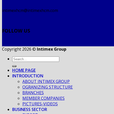
intimexhcm@intimexhcm.com
FOLLOW US
Copyright 2026 ©
Intimex Group
HOME PAGE
INTRODUCTION
ABOUT INTIMEX GROUP
OGRANIZING STRUCTURE
BRANCHES
MEMBER COMPANIES
PICTURES-VIDEOS
BUSINESS SECTOR