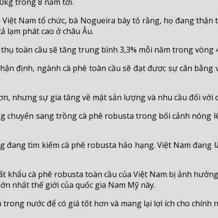
0kg trong 8 năm tới.
o Việt Nam tổ chức, bà Nogueira bày tỏ rằng, họ đang thận
cả lạm phát cao ở châu Âu.
thụ toàn cầu sẽ tăng trung bình 3,3% mỗi năm trong vòng 4 đ
n định, ngành cà phê toàn cầu sẽ đạt được sự cân bằng về
hơn, nhưng sự gia tăng về mặt sản lượng và nhu cầu đối với 
g chuyển sang trồng cà phê robusta trong bối cảnh nóng lê
ng đang tìm kiếm cà phê robusta hảo hạng. Việt Nam đang l
t khẩu cà phê robusta toàn cầu của Việt Nam bị ảnh hưởng b
ớn nhất thế giới của quốc gia Nam Mỹ này.
ụ trong nước để có giá tốt hơn và mang lại lợi ích cho chính 