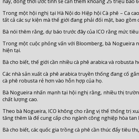
này, đồng thời ước tính sẽ cần thêm khoảng 25 triệu bao 6
Trong một hội nghị tại Hà Nội do Hiệp hội Cà phê – Ca ca
tất cả các sự kiện mà thế giới đang phải đối mặt, bao gồm 
Bà nói thêm rằng, dự báo trước đây của ICO rằng mức tiêu 
Trong một cuộc phỏng vấn với Bloomberg, bà Nogueira nhậ
hiện tại.
Bà cho biết, thế giới cần nhiều cà phê arabica và robusta 
Các nhà sản xuất cà phê arabica truyền thống đang cố gắn
cà phê robusta rẻ hơn vào hỗn hợp của họ.
Bà Nogueira nhấn mạnh tại hội nghị rằng, nhiều thị trườ
chất lượng cao.
Theo bà Nogueira, ICO không cho rằng vị thế thống trị xuấ
tăng thêm là để cung cấp cho ngành công nghiệp hòa tan l
Bà cho biết, các quốc gia trồng cà phê cần thúc đẩy tiêu th