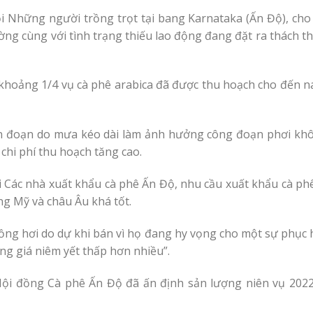
 Những người trồng trọt tại bang Karnataka (Ấn Độ), cho b
thường cùng với tình trạng thiếu lao động đang đặt ra thách 
oảng 1/4 vụ cà phê arabica đã được thu hoạch cho đến nay 
án đoạn do mưa kéo dài làm ảnh hưởng công đoạn phơi khô
chi phí thu hoạch tăng cao.
 Các nhà xuất khẩu cà phê Ấn Độ, nhu cầu xuất khẩu cà ph
ng Mỹ và châu Âu khá tốt.
trồng hơi do dự khi bán vì họ đang hy vọng cho một sự phụ
ng giá niêm yết thấp hơn nhiều”.
Hội đồng Cà phê Ấn Độ đã ấn định sản lượng niên vụ 2022