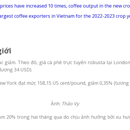
prices have increased 10 times, coffee output in the new cr
largest coffee exporters in Vietnam for the 2022-2023 crop y
giới
ục giảm. Theo đó, giá cà phê trực tuyến
robusta tại London
đương 34 USD).
New York đạt mức 158,15 US cent/pound, giảm 0,35% (tương 
Ảnh:
Thảo Vy
iảm 20% trong hai tháng qua do chịu ảnh hưởng bởi xu hướ