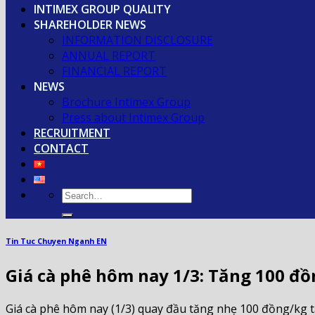
INTIMEX GROUP QUALITY
SHAREHOLDER NEWS
INFORMATION DISCLOSURE
ANNUAL REPORT
FINANCIAL REPORT
NEWS
Brochure Intimex Group
Press about Intimex Group
RECRUITMENT
CONTACT
Tin Tuc Chuyen Nganh EN
Giá cà phê hôm nay 1/3: Tăng 100 đồ
Giá cà phê hôm nay (1/3) quay đầu tăng nhẹ 100 đồng/kg tạ