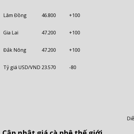
Lâm Đồng
46.800
+100
Gia Lai
47.200
+100
Đắk Nông
47.200
+100
Tỷ giá USD/VND
23.570
-80
Diễ
Cập nhật giá cà phê thế giới