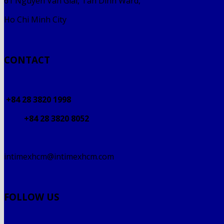
61 Nguyen Van Giai, Tan Dinh Ward,
Ho Chi Minh City
CONTACT
+84 28 3820 1998
+84 28 3820 8052
intimexhcm@intimexhcm.com
FOLLOW US