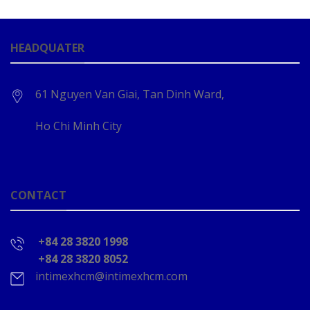
HEADQUATER
61 Nguyen Van Giai, Tan Dinh Ward,
Ho Chi Minh City
CONTACT
+84 28 3820 1998
+84 28 3820 8052
intimexhcm@intimexhcm.com