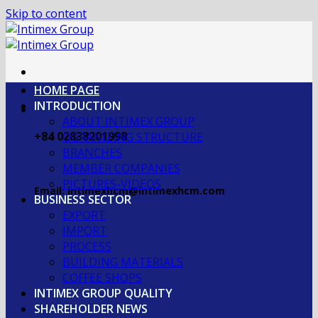
Skip to content
HOME PAGE
INTRODUCTION
ABOUT INTIMEX GROUP
+84 02838201998
OGRANIZING STRUCTURE
BRANCHES
MEMBER COMPANIES
PICTURES-VIDEOS
Email: intimexhcm@intimexhcm.com
BUSINESS SECTOR
EXPORT
IMPORT
PROCESS
BUILDING MATERIALS
COFFEE SHOPS
INTIMEX GROUP QUALITY
SHAREHOLDER NEWS