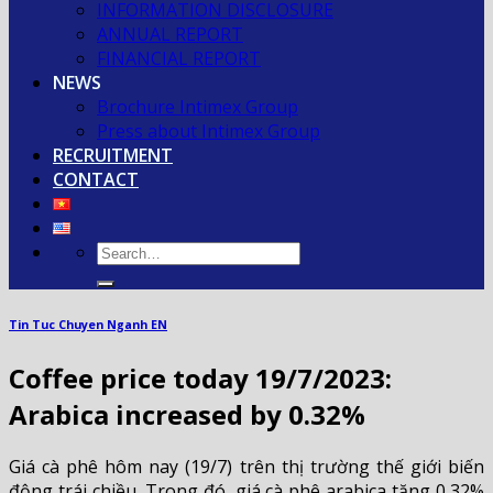
INFORMATION DISCLOSURE
ANNUAL REPORT
FINANCIAL REPORT
NEWS
Brochure Intimex Group
Press about Intimex Group
RECRUITMENT
CONTACT
Tin Tuc Chuyen Nganh EN
Coffee price today 19/7/2023:
Arabica increased by 0.32%
Giá cà phê hôm nay (19/7) trên thị trường thế giới biến
động trái chiều. Trong đó, giá cà phê arabica tăng 0,32%