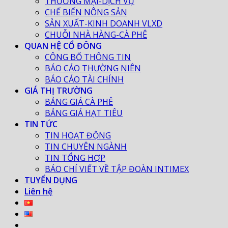
THƯƠNG MẠI-DỊCH VỤ
CHẾ BIẾN NÔNG SẢN
SẢN XUẤT-KINH DOANH VLXD
CHUỖI NHÀ HÀNG-CÀ PHÊ
QUAN HỆ CỔ ĐÔNG
CÔNG BỐ THÔNG TIN
BÁO CÁO THƯỜNG NIÊN
BÁO CÁO TÀI CHÍNH
GIÁ THỊ TRƯỜNG
BẢNG GIÁ CÀ PHÊ
BẢNG GIÁ HẠT TIÊU
TIN TỨC
TIN HOẠT ĐỘNG
TIN CHUYÊN NGÀNH
TIN TỔNG HỢP
BÁO CHÍ VIẾT VỀ TẬP ĐOÀN INTIMEX
TUYỂN DỤNG
Liên hệ