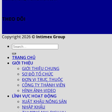
THEO DÕI
Copyright 2026 ©
Intimex Group
TRANG CHỦ
GIỚI THIỆU
GIỚI THIỆU CHUNG
SƠ ĐỒ TỔ CHỨC
ĐƠN VỊ TRỰC THUỘC
CÔNG TY THÀNH VIÊN
HÌNH ẢNH-VIDEO
LĨNH VỰC HOẠT ĐỘNG
XUẤT KHẨU NÔNG SẢN
NHẬP KHẨU