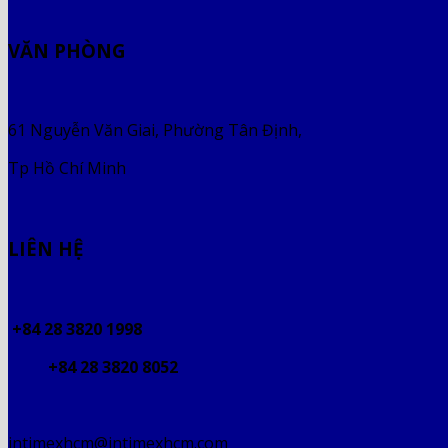
VĂN PHÒNG
61 Nguyễn Văn Giai, Phường Tân Định,
Tp Hồ Chí Minh
LIÊN HỆ
+84 28 3820 1998
+84 28 3820 8052
intimexhcm@intimexhcm.com