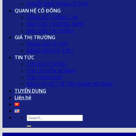
CHUỖI NHÀ HÀNG-CÀ PHÊ
QUAN HỆ CỔ ĐÔNG
CÔNG BỐ THÔNG TIN
BÁO CÁO THƯỜNG NIÊN
BÁO CÁO TÀI CHÍNH
GIÁ THỊ TRƯỜNG
BẢNG GIÁ CÀ PHÊ
BẢNG GIÁ HẠT TIÊU
TIN TỨC
TIN HOẠT ĐỘNG
TIN CHUYÊN NGÀNH
TIN TỔNG HỢP
BÁO CHÍ VIẾT VỀ TẬP ĐOÀN INTIMEX
TUYỂN DỤNG
Liên hệ