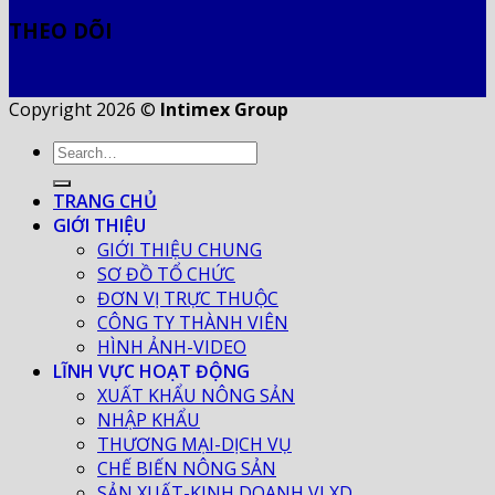
THEO DÕI
Copyright 2026 ©
Intimex Group
TRANG CHỦ
GIỚI THIỆU
GIỚI THIỆU CHUNG
SƠ ĐỒ TỔ CHỨC
ĐƠN VỊ TRỰC THUỘC
CÔNG TY THÀNH VIÊN
HÌNH ẢNH-VIDEO
LĨNH VỰC HOẠT ĐỘNG
XUẤT KHẨU NÔNG SẢN
NHẬP KHẨU
THƯƠNG MẠI-DỊCH VỤ
CHẾ BIẾN NÔNG SẢN
SẢN XUẤT-KINH DOANH VLXD