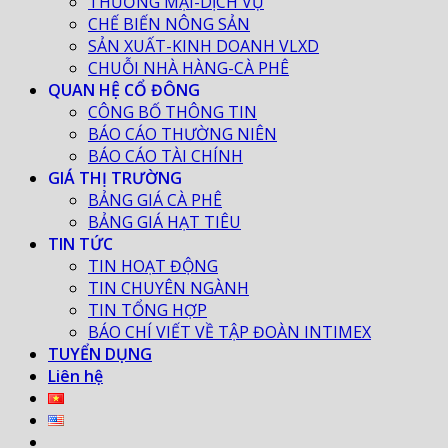
THƯƠNG MẠI-DỊCH VỤ
CHẾ BIẾN NÔNG SẢN
SẢN XUẤT-KINH DOANH VLXD
CHUỖI NHÀ HÀNG-CÀ PHÊ
QUAN HỆ CỔ ĐÔNG
CÔNG BỐ THÔNG TIN
BÁO CÁO THƯỜNG NIÊN
BÁO CÁO TÀI CHÍNH
GIÁ THỊ TRƯỜNG
BẢNG GIÁ CÀ PHÊ
BẢNG GIÁ HẠT TIÊU
TIN TỨC
TIN HOẠT ĐỘNG
TIN CHUYÊN NGÀNH
TIN TỔNG HỢP
BÁO CHÍ VIẾT VỀ TẬP ĐOÀN INTIMEX
TUYỂN DỤNG
Liên hệ