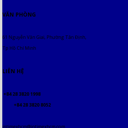
VĂN PHÒNG
61 Nguyễn Văn Giai, Phường Tân Định,
Tp Hồ Chí Minh
LIÊN HỆ
+84 28 3820 1998
+84 28 3820 8052
intimexhcm@intimexhcm.com