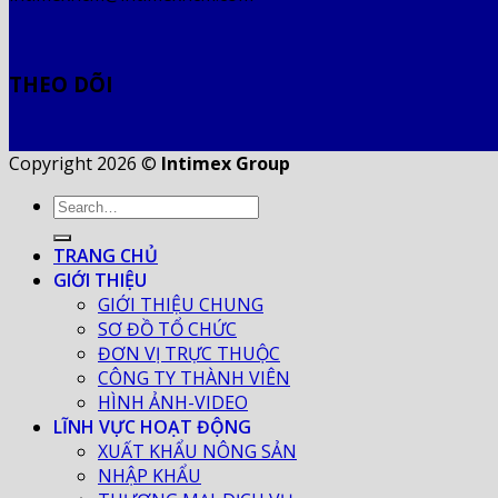
THEO DÕI
Copyright 2026 ©
Intimex Group
TRANG CHỦ
GIỚI THIỆU
GIỚI THIỆU CHUNG
SƠ ĐỒ TỔ CHỨC
ĐƠN VỊ TRỰC THUỘC
CÔNG TY THÀNH VIÊN
HÌNH ẢNH-VIDEO
LĨNH VỰC HOẠT ĐỘNG
XUẤT KHẨU NÔNG SẢN
NHẬP KHẨU