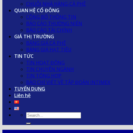
CHUỖI NHÀ HÀNG-CÀ PHÊ
QUAN HỆ CỔ ĐÔNG
CÔNG BỐ THÔNG TIN
BÁO CÁO THƯỜNG NIÊN
BÁO CÁO TÀI CHÍNH
GIÁ THỊ TRƯỜNG
BẢNG GIÁ CÀ PHÊ
BẢNG GIÁ HẠT TIÊU
TIN TỨC
TIN HOẠT ĐỘNG
TIN CHUYÊN NGÀNH
TIN TỔNG HỢP
BÁO CHÍ VIẾT VỀ TẬP ĐOÀN INTIMEX
TUYỂN DỤNG
Liên hệ