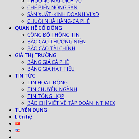
THƯƠNG MẠI-DỊCH VỤ
CHẾ BIẾN NÔNG SẢN
SẢN XUẤT-KINH DOANH VLXD
CHUỖI NHÀ HÀNG-CÀ PHÊ
QUAN HỆ CỔ ĐÔNG
CÔNG BỐ THÔNG TIN
BÁO CÁO THƯỜNG NIÊN
BÁO CÁO TÀI CHÍNH
GIÁ THỊ TRƯỜNG
BẢNG GIÁ CÀ PHÊ
BẢNG GIÁ HẠT TIÊU
TIN TỨC
TIN HOẠT ĐỘNG
TIN CHUYÊN NGÀNH
TIN TỔNG HỢP
BÁO CHÍ VIẾT VỀ TẬP ĐOÀN INTIMEX
TUYỂN DỤNG
Liên hệ