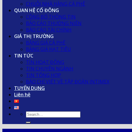
CHUỖI NHÀ HÀNG-CÀ PHÊ
QUAN HỆ CỔ ĐÔNG
CÔNG BỐ THÔNG TIN
BÁO CÁO THƯỜNG NIÊN
BÁO CÁO TÀI CHÍNH
GIÁ THỊ TRƯỜNG
BẢNG GIÁ CÀ PHÊ
BẢNG GIÁ HẠT TIÊU
TIN TỨC
TIN HOẠT ĐỘNG
TIN CHUYÊN NGÀNH
TIN TỔNG HỢP
BÁO CHÍ VIẾT VỀ TẬP ĐOÀN INTIMEX
TUYỂN DỤNG
Liên hệ