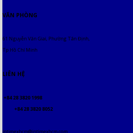
VĂN PHÒNG
61 Nguyễn Văn Giai, Phường Tân Định,
Tp Hồ Chí Minh
LIÊN HỆ
+84 28 3820 1998
+84 28 3820 8052
intimexhcm@intimexhcm.com