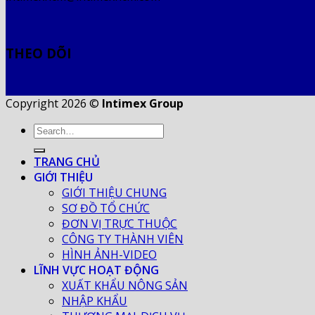
THEO DÕI
Copyright 2026 ©
Intimex Group
TRANG CHỦ
GIỚI THIỆU
GIỚI THIỆU CHUNG
SƠ ĐỒ TỔ CHỨC
ĐƠN VỊ TRỰC THUỘC
CÔNG TY THÀNH VIÊN
HÌNH ẢNH-VIDEO
LĨNH VỰC HOẠT ĐỘNG
XUẤT KHẨU NÔNG SẢN
NHẬP KHẨU