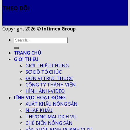
THEO DÕI
Copyright 2026 ©
Intimex Group
TRANG CHỦ
GIỚI THIỆU
GIỚI THIỆU CHUNG
SƠ ĐỒ TỔ CHỨC
ĐƠN VỊ TRỰC THUỘC
CÔNG TY THÀNH VIÊN
HÌNH ẢNH-VIDEO
LĨNH VỰC HOẠT ĐỘNG
XUẤT KHẨU NÔNG SẢN
NHẬP KHẨU
THƯƠNG MẠI-DỊCH VỤ
CHẾ BIẾN NÔNG SẢN
SẢN XUẤT-KINH DOANH VLXD